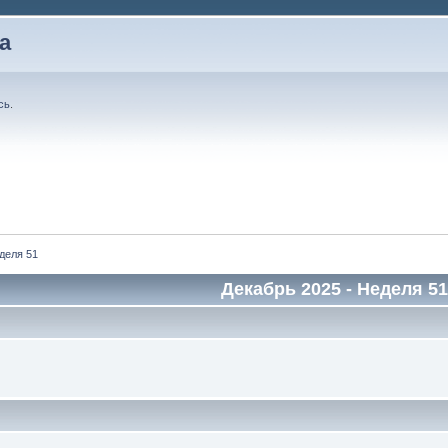
а
сь
.
деля 51
Декабрь 2025
- Неделя 51