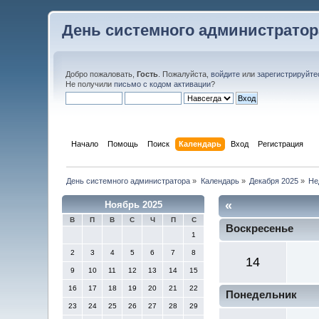
День системного администратор
Добро пожаловать,
Гость
. Пожалуйста,
войдите
или
зарегистрируйте
Не получили
письмо с кодом активации
?
Начало
Помощь
Поиск
Календарь
Вход
Регистрация
День системного администратора
»
Календарь
»
Декабря 2025
»
Не
«
Ноябрь 2025
В
П
В
С
Ч
П
С
Воскресенье
1
2
3
4
5
6
7
8
14
9
10
11
12
13
14
15
16
17
18
19
20
21
22
Понедельник
23
24
25
26
27
28
29