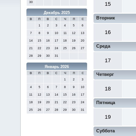
30
15
Декабрь 2025
Вторник
В
П
В
С
Ч
П
С
1
2
3
4
5
6
16
7
8
9
10
11
12
13
14
15
16
17
18
19
20
Среда
21
22
23
24
25
26
27
28
29
30
31
17
Январь 2026
В
П
В
С
Ч
П
С
Четверг
1
2
3
4
5
6
7
8
9
10
18
11
12
13
14
15
16
17
Пятница
18
19
20
21
22
23
24
25
26
27
28
29
30
31
19
Суббота