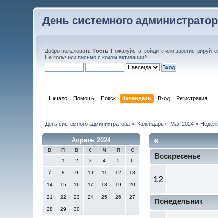
День системного администратор
Добро пожаловать,
Гость
. Пожалуйста,
войдите
или
зарегистрируйте
Не получили
письмо с кодом активации
?
Начало
Помощь
Поиск
Календарь
Вход
Регистрация
День системного администратора
»
Календарь
»
Мая 2024
»
Неделя
«
Апрель 2024
В
П
В
С
Ч
П
С
Воскресенье
1
2
3
4
5
6
7
8
9
10
11
12
13
12
14
15
16
17
18
19
20
21
22
23
24
25
26
27
Понедельник
28
29
30