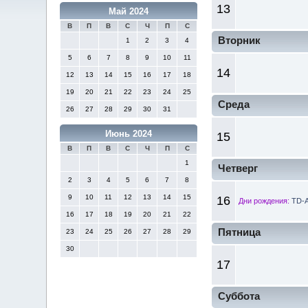
13
Май 2024
В
П
В
С
Ч
П
С
Вторник
1
2
3
4
5
6
7
8
9
10
11
14
12
13
14
15
16
17
18
19
20
21
22
23
24
25
Среда
26
27
28
29
30
31
Июнь 2024
15
В
П
В
С
Ч
П
С
1
Четверг
2
3
4
5
6
7
8
9
10
11
12
13
14
15
16
Дни рождения:
TD-A
16
17
18
19
20
21
22
Пятница
23
24
25
26
27
28
29
30
17
Суббота