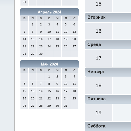
31
15
Апрель 2024
Вторник
В
П
В
С
Ч
П
С
1
2
3
4
5
6
16
7
8
9
10
11
12
13
14
15
16
17
18
19
20
Среда
21
22
23
24
25
26
27
28
29
30
17
Май 2024
В
П
В
С
Ч
П
С
Четверг
1
2
3
4
5
6
7
8
9
10
11
18
12
13
14
15
16
17
18
Пятница
19
20
21
22
23
24
25
26
27
28
29
30
31
19
Суббота