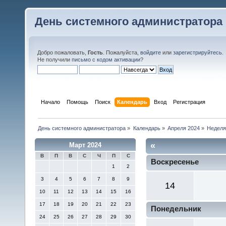
День системного администратора
Добро пожаловать,
Гость
. Пожалуйста,
войдите
или
зарегистрируйтесь
.
Не получили
письмо с кодом активации
?
Начало
Помощь
Поиск
Календарь
Вход
Регистрация
День системного администратора
»
Календарь
»
Апреля 2024
»
Неделя
«
Март 2024
В
П
В
С
Ч
П
С
Воскресенье
1
2
3
4
5
6
7
8
9
14
10
11
12
13
14
15
16
17
18
19
20
21
22
23
Понедельник
24
25
26
27
28
29
30