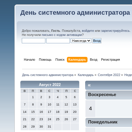
День системного администратора
Добро пожаловать,
Гость
. Пожалуйста,
войдите
или
зарегистрируйтесь
.
Не получили
письмо с кодом активации
?
Начало
Помощь
Поиск
Календарь
Вход
Регистрация
День системного администратора
»
Календарь
»
Сентября 2022
»
Неде
«
Август 2022
В
П
В
С
Ч
П
С
Воскресенье
1
2
3
4
5
6
7
8
9
10
11
12
13
4
14
15
16
17
18
19
20
21
22
23
24
25
26
27
Понедельник
28
29
30
31