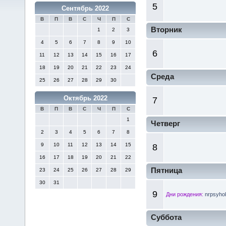
5
Сентябрь 2022
В
П
В
С
Ч
П
С
Вторник
1
2
3
4
5
6
7
8
9
10
6
11
12
13
14
15
16
17
18
19
20
21
22
23
24
Среда
25
26
27
28
29
30
Октябрь 2022
7
В
П
В
С
Ч
П
С
1
Четверг
2
3
4
5
6
7
8
9
10
11
12
13
14
15
8
16
17
18
19
20
21
22
Пятница
23
24
25
26
27
28
29
30
31
9
Дни рождения:
nrpsyhol
Суббота