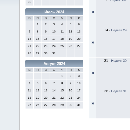
30
»
Июль 2024
В
П
В
С
Ч
П
С
1
2
3
4
5
6
14
-
Неделя 29
7
8
9
10
11
12
13
14
15
16
17
18
19
20
»
21
22
23
24
25
26
27
28
29
30
31
21
-
Неделя 30
Август 2024
В
П
В
С
Ч
П
С
»
1
2
3
4
5
6
7
8
9
10
11
12
13
14
15
16
17
28
-
Неделя 31
18
19
20
21
22
23
24
»
25
26
27
28
29
30
31