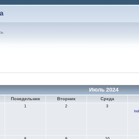
а
сь
.
Июль 2024
Понедельник
Вторник
Среда
1
2
3
In
8
9
10