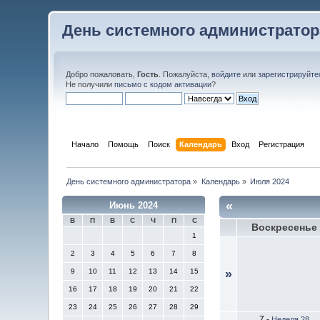
День системного администратор
Добро пожаловать,
Гость
. Пожалуйста,
войдите
или
зарегистрируйте
Не получили
письмо с кодом активации
?
Начало
Помощь
Поиск
Календарь
Вход
Регистрация
День системного администратора
»
Календарь
»
Июля 2024
«
Июнь 2024
В
П
В
С
Ч
П
С
Воскресенье
1
2
3
4
5
6
7
8
9
10
11
12
13
14
15
»
16
17
18
19
20
21
22
23
24
25
26
27
28
29
7
-
Неделя 28