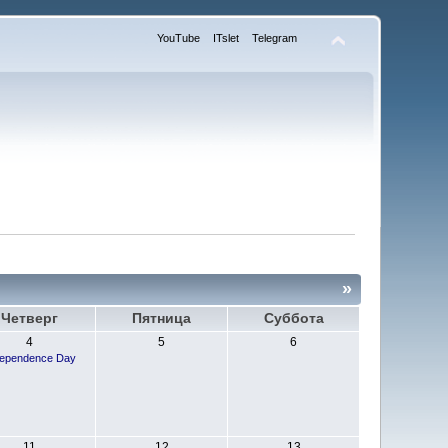
YouTube
ITslet
Telegram
»
Четверг
Пятница
Суббота
4
5
6
dependence Day
11
12
13