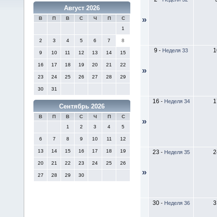
Август 2026
»
В
П
В
С
Ч
П
С
1
2
3
4
5
6
7
8
9
1
-
Неделя 33
9
10
11
12
13
14
15
16
17
18
19
20
21
22
»
23
24
25
26
27
28
29
30
31
16
1
-
Неделя 34
Сентябрь 2026
В
П
В
С
Ч
П
С
»
1
2
3
4
5
6
7
8
9
10
11
12
13
14
15
16
17
18
19
23
2
-
Неделя 35
20
21
22
23
24
25
26
»
27
28
29
30
30
3
-
Неделя 36