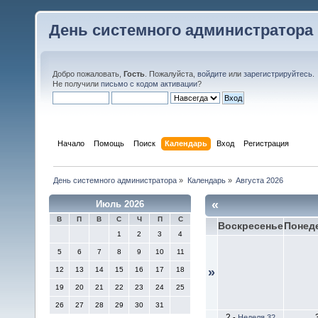
День системного администратора
Добро пожаловать,
Гость
. Пожалуйста,
войдите
или
зарегистрируйтесь
.
Не получили
письмо с кодом активации
?
Начало
Помощь
Поиск
Календарь
Вход
Регистрация
День системного администратора
»
Календарь
»
Августа 2026
«
Июль 2026
В
П
В
С
Ч
П
С
Воскресенье
Понед
1
2
3
4
5
6
7
8
9
10
11
12
13
14
15
16
17
18
»
19
20
21
22
23
24
25
26
27
28
29
30
31
2
-
Неделя 32