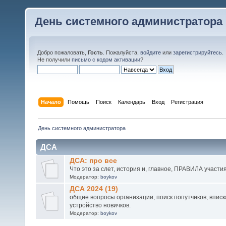
День системного администратора
Добро пожаловать,
Гость
. Пожалуйста,
войдите
или
зарегистрируйтесь
.
Не получили
письмо с кодом активации
?
Начало
Помощь
Поиск
Календарь
Вход
Регистрация
День системного администратора
ДСА
ДСА: про все
Что это за слет, история и, главное, ПРАВИЛА участи
Модератор:
boykov
ДСА 2024 (19)
общие вопросы организации, поиск попутчиков, вписка
устройство новичков.
Модератор:
boykov