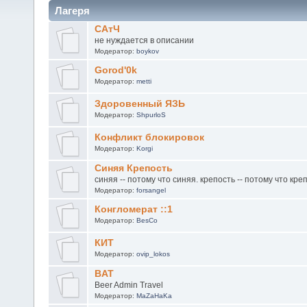
Лагеря
САтЧ
не нуждается в описании
Модератор:
boykov
Gorod'0k
Модератор:
metti
Здоровенный ЯЗЬ
Модератор:
ShpurloS
Конфликт блокировок
Модератор:
Korgi
Синяя Крепость
синяя -- потому что синяя. крепость -- потому что кре
Модератор:
forsangel
Конгломерат ::1
Модератор:
BesCo
КИТ
Модератор:
ovip_lokos
BAT
Beer Admin Travel
Модератор:
MaZaHaKa